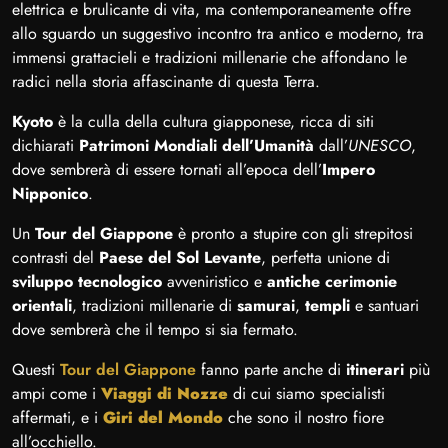
elettrica e brulicante di vita, ma contemporaneamente offre
allo sguardo un suggestivo incontro tra antico e moderno, tra
immensi grattacieli e tradizioni millenarie che affondano le
radici nella storia affascinante di questa Terra.
Kyoto
è la culla della cultura giapponese, ricca di siti
dichiarati
Patrimoni Mondiali dell’Umanità
dall’
UNESCO
,
dove sembrerà di essere tornati all’epoca dell’
Impero
Nipponico
.
Un
Tour del Giappone
è pronto a stupire con gli strepitosi
contrasti del
Paese del Sol Levante
, perfetta unione di
sviluppo tecnologico
avveniristico e
antiche cerimonie
orientali
, tradizioni millenarie di
samurai
,
templi
e santuari
dove sembrerà che il tempo si sia fermato.
Questi
Tour del Giappone
fanno parte anche di
itinerari
più
ampi come i
Viaggi di Nozze
di cui siamo specialisti
affermati, e i
Giri del Mondo
che sono il nostro fiore
all’occhiello.