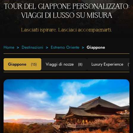
TOUR DEL GIAPPONE PERSONALIZZATO:
VIAGGI DI LUSSO SU MISURA
Lasciati ispirare. Lasciaci accompagnarti.
Home
Destinazioni
Estremo Oriente
Giappone
Giappone
Viaggi di nozze
Luxury Experience
(15)
(8)
(1)