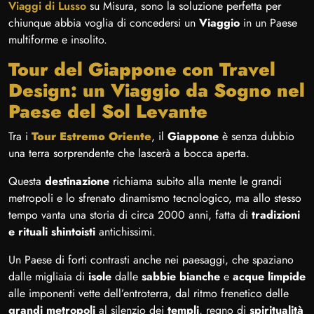
Viaggi di Lusso
su Misura, sono la soluzione perfetta per
chiunque abbia voglia di concedersi un
Viaggio
in un Paese
multiforme e insolito.
Tour del Giappone con Travel
Design: un Viaggio da Sogno nel
Paese del Sol Levante
Tra i
Tour Estremo Oriente
, il
Giappone
è senza dubbio
una terra sorprendente che lascerà a bocca aperta.
Questa
destinazione
richiama subito alla mente le grandi
metropoli e lo sfrenato dinamismo tecnologico, ma allo stesso
tempo vanta una storia di circa 2000 anni, fatta di
tradizioni
e rituali shintoisti
antichissimi.
Un Paese di forti contrasti anche nei paesaggi, che spaziano
dalle migliaia di
isole
dalle
sabbie bianche
e
acque limpide
alle imponenti vette dell’entroterra, dal ritmo frenetico delle
grandi metropoli
al silenzio dei
templi
, regno di
spiritualità