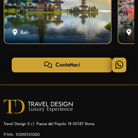
Bali
G
Contattaci
Travel Design S.r.l. Piazza del Popolo 18 00187 Roma
P.IVA: 10295761000