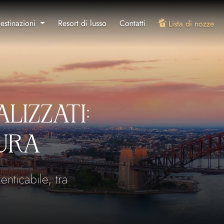
estinazioni
Resort di lusso
Contatti
Lista di nozze
LIZZATI:
SURA
nticabile, tra