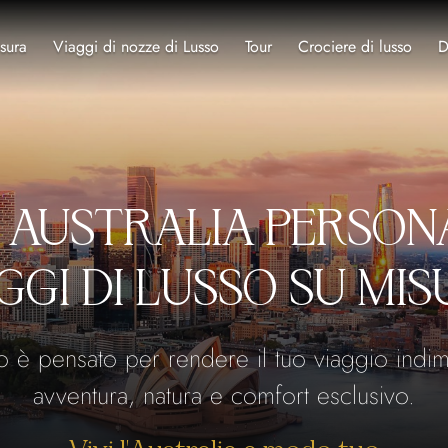
sura
Viaggi di nozze di Lusso
Tour
Crociere di lusso
D
 AUSTRALIA PERSONA
GGI DI LUSSO SU MI
o è pensato per rendere il tuo viaggio indime
avventura, natura e comfort esclusivo.