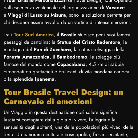
I
Tour Brasile Personalizzati
di Travel Design, Tour Operator
dall’esperienza ventennale nell’organizzazione di
Vacanze
e
Viaggi di Lusso
su Misura
, sono la soluzione perfetta per
chi desidera essere avvolto da un vortice di intense emozioni.
Tra i
Tour Sud America
, il
Brasile
stupisce per i suoi famosi
paesaggi da cartolina: la
Statua del Cristo Redentore
, la
montagna del
Pan di Zucchero
, la natura selvaggia della
Foresta Amazzonica
, il
Sambodromo
, le spiagge più
famose del mondo come
Copacabana
, 4,5 km di sabbia
circondati da grattacieli e brulicanti di vita mondana carioca,
o la splendida
Ipanema
.
Tour Brasile Travel Design: un
Carnevale di emozioni
Un Viaggio in questa destinazione così solare significa
lasciarsi contagiare dalla gioia di vivere, l’allegria e la
sensualità degli abitanti, una delle popolazioni più vivaci della
Terra. Un panorama culturale cosmopolita, fresco, eccitante,