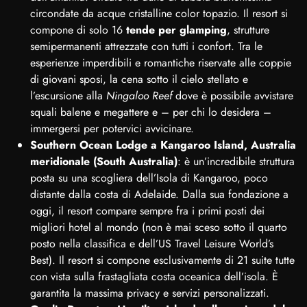
circondate da acque cristalline color topazio. Il resort si
compone di solo 16
tende per glamping
, strutture
semipermanenti attrezzate con tutti i confort. Tra le
esperienze imperdibili e romantiche riservate alle coppie
di giovani sposi, la cena sotto il cielo stellato e
l’escursione alla
Ningaloo Reef
dove è possibile avvistare
squali balene e megattere e – per chi lo desidera –
immergersi per potervici avvicinare.
Southern Ocean Lodge a Kangaroo Island, Australia
meridionale (South Australia)
: è un’incredibile struttura
posta su una scogliera dell’Isola di Kangaroo, poco
distante dalla costa di Adelaide. Dalla sua fondazione a
oggi, il resort compare sempre fra i primi posti dei
migliori hotel al mondo (non è mai sceso sotto il quarto
posto nella classifica e dell’US Travel Leisure World’s
Best). Il resort si compone esclusivamente di 21 suite tutte
con vista sulla frastagliata costa oceanica dell’isola. È
garantita la massima privacy e servizi personalizzati.