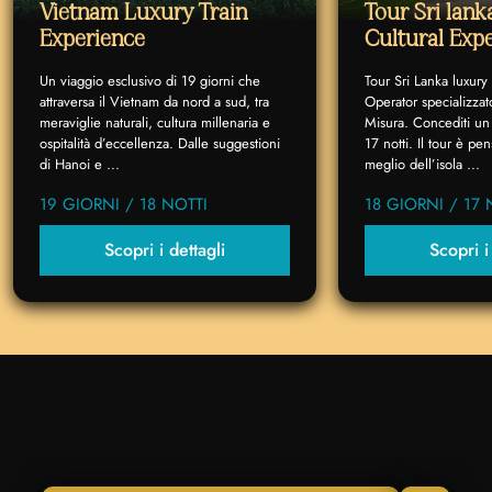
Vietnam Luxury Train
Tour Sri lan
Experience
Cultural Exp
Un viaggio esclusivo di 19 giorni che
Tour Sri Lanka luxury
attraversa il Vietnam da nord a sud, tra
Operator specializzat
meraviglie naturali, cultura millenaria e
Misura. Concediti un 
ospitalità d’eccellenza. Dalle suggestioni
17 notti. Il tour è p
di Hanoi e ...
meglio dell’isola ...
19 GIORNI / 18 NOTTI
18 GIORNI / 17 
Scopri i dettagli
Scopri i