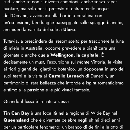
surf, anche se non si diventa campioni, anche senza saper
nuotare, ma solo per il pretesto di entrare nelle acque
dell’Oceano, avvicinarsi alla barriera corallina con
un’escursione, fare lunghe passeggiate sulle spiagge bianche,
ammirare la nascita del sole a
Uluru
.
Tuttavia, a prescindere dal resort scelto per trascorrere la luna
di miele in Australia, occorre prevedere e pianificare una
giornata o anche due a
Wellington, la capitale
. È
decisamente un must, l’escursione sul Monte Vittoria, la visita
ai fiori giganti del giardino botanico, un dopocena in uno dei
suoi teatri e la visita al
Castello Larnach
di Dunedin, un
patrimonio di rara bellezza che infonde e ispira romanticismo
e stimola la passione e le più vivaci fantasie.
Quando il lusso è la natura stessa
Tin Can Bay
è una località nella regione di Wide Bay nel
Queensland
che è diventata celebre negli ultimi dieci anni
per un particolare fenomeno: un branco di delfini alle otto di