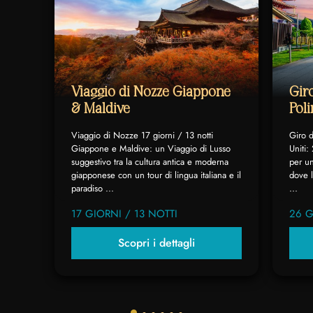
Viaggio di Nozze Giappone
Gir
& Maldive
Poli
Viaggio di Nozze 17 giorni / 13 notti
Giro 
Giappone e Maldive: un Viaggio di Lusso
Uniti:
suggestivo tra la cultura antica e moderna
per un
giapponese con un tour di lingua italiana e il
dove l
paradiso ...
...
17 GIORNI / 13 NOTTI
26 G
Scopri i dettagli