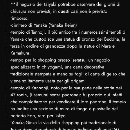
**il negozio dei taiyaki potrebbe osservare dei giorni di
chiusura non previsti, in questi casi non è previsto
rimborso.
-cimitero di Yanaka (Yanaka Reien)
-tempio di Tennoji, il più antico tra i numerosissimi templi di
Yanaka che custodisce una statua di bronzo del Buddha, la
terza in ordine di grandezza dopo le statue di Nara e
Kamakura.
-tempo per lo shopping presso Isetatsu, un negozio
specializzato in chiyogami, una carta decorativa
tradizionale stampata a mano su fogli di carta di gelso che
viene solitamente usata per gli origami
-tempio di Kannonji, noto per la sua parte nella storia dei
47 ronin, (i samurai senza padrone): fu proprio qui infatti
che complottarono per vendicare il loro padrone. Il tempio
ha inoltre una sezione di muro di fango e piastrelle del
periodo Edo, raro per Tokyo
-Yanaka-Ginza la via dello shopping più tradizionale di
Tokyo dove vi sembrerà di tornare indietro agli anni ’50