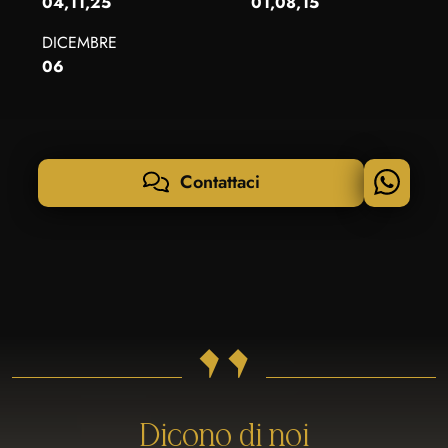
04,11,25
01,08,15
DICEMBRE
06
Contattaci
"
Dicono di noi