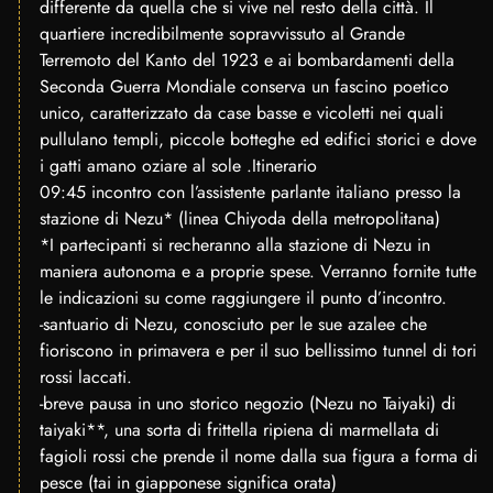
differente da quella che si vive nel resto della città. Il
quartiere incredibilmente sopravvissuto al Grande
Terremoto del Kanto del 1923 e ai bombardamenti della
Seconda Guerra Mondiale conserva un fascino poetico
unico, caratterizzato da case basse e vicoletti nei quali
pullulano templi, piccole botteghe ed edifici storici e dove
i gatti amano oziare al sole .Itinerario
09:45 incontro con l’assistente parlante italiano presso la
stazione di Nezu* (linea Chiyoda della metropolitana)
*I partecipanti si recheranno alla stazione di Nezu in
maniera autonoma e a proprie spese. Verranno fornite tutte
le indicazioni su come raggiungere il punto d’incontro.
-santuario di Nezu, conosciuto per le sue azalee che
fioriscono in primavera e per il suo bellissimo tunnel di tori
rossi laccati.
-breve pausa in uno storico negozio (Nezu no Taiyaki) di
taiyaki**, una sorta di frittella ripiena di marmellata di
fagioli rossi che prende il nome dalla sua figura a forma di
pesce (tai in giapponese significa orata)