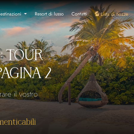
estinazioni
Resort di lusso
Contatti
Lista di nozze
I: TOUR
PAGINA 2
are il vostro
enticabili