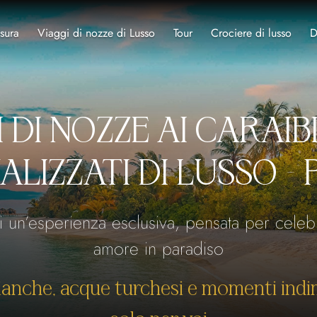
sura
Viaggi di nozze di Lusso
Tour
Crociere di lusso
D
 DI NOZZE AI CARAIB
LIZZATI DI LUSSO - 
un’esperienza esclusiva, pensata per celebr
amore in paradiso
ianche, acque turchesi e momenti indim