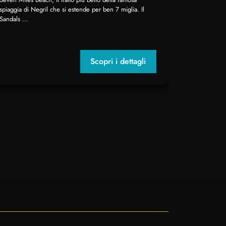
Il Sandals Ro
spiaggia di Negril che si estende per ben 7 miglia. Il
di Montego. 
Sandals ...
il mondo per 
meraviglioso 
Scopri i dettagli