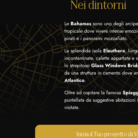
Nei dintorni
Le
Bahamas
sono uno degli arcipel
tropicale dove vivere intense emozio
pirati e i panorami mozzafiato.
La splendida isola
Eleuthera
, lung
incontaminate, calette appartate e s
lo strepitoso
Glass Windows Bri
da una struttura in cemento dove a
Atlantico
.
Oltre ad ospitare la famosa
Spiagg
puntellata da suggestive abitazioni i
visitate.
Inizia il Tuo progetto d