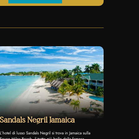
Sandal
Sandals Negril Jamaica
Jamai
L’hotel di lusso Sandals Negril si trova in Jamaica sulla
Seven Miles Beach, il tratto più bello della famosa