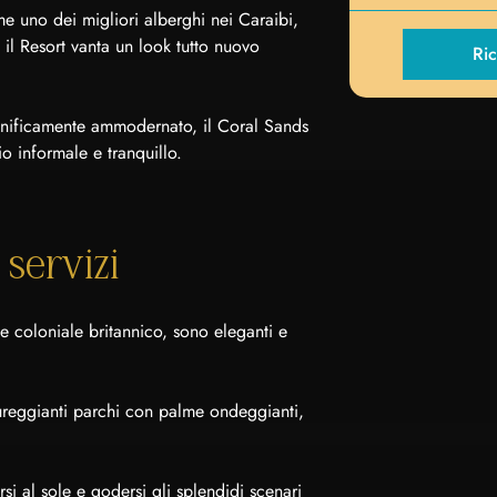
e uno dei migliori alberghi nei Caraibi,
e il Resort vanta un look tutto nuovo
Ric
gnificamente ammodernato, il Coral Sands
o informale e tranquillo.
 servizi
tile coloniale britannico, sono eleganti e
ssureggianti parchi con palme ondeggianti,
si al sole e godersi gli splendidi scenari