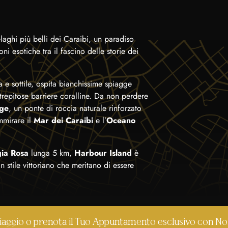
aghi più belli dei Caraibi, un paradiso
ni esotiche tra il fascino delle storie dei
a e sottile, ospita bianchissime spiagge
trepitose barriere coralline. Da non perdere
dge
, un ponte di roccia naturale rinforzato
mmirare il
Mar dei
Caraibi
e l’
Oceano
ia Rosa
lunga 5 km,
Harbour Island
è
n stile vittoriano che meritano di essere
i Viaggio o prenota il Tuo Appuntamento esclusivo con No