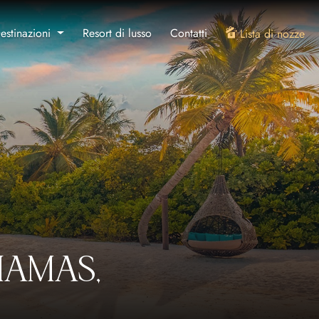
estinazioni
Resort di lusso
Contatti
Lista di nozze
HAMAS,