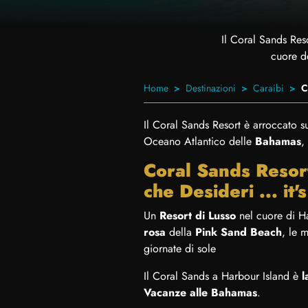
Il Coral Sands Res
cuore de
Home
Destinazioni
Caraibi
C
Il Coral Sands Resort è arroccato su
Oceano Atlantico delle
Bahamas
,
Coral Sands Resor
che Desideri ... it
Un
Resort di Lusso
nel cuore di H
rosa
della
Pink Sand Beach
, le 
giornate di sole
Il Coral Sands a Harbour Island è
l
Vacanze alle Bahamas
.