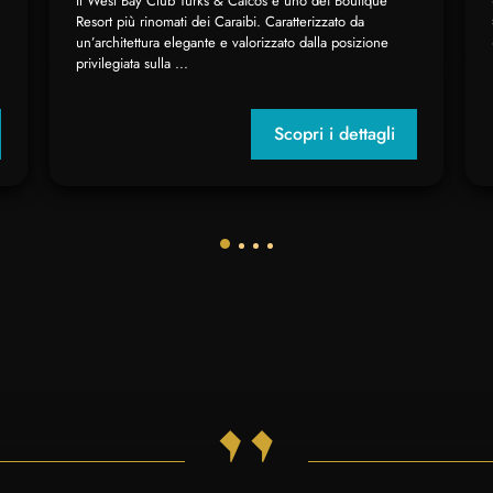
Il West Bay Club Turks & Caicos è uno dei Boutique
Resort più rinomati dei Caraibi. Caratterizzato da
un’architettura elegante e valorizzato dalla posizione
privilegiata sulla ...
Scopri i dettagli