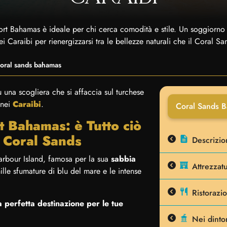
ort Bahamas è ideale per chi cerca comodità e stile. Un soggiorno 
i Caraibi per rienergizzarsi tra le bellezze naturali che il Coral Sa
oral sands bahamas
 una scogliera che si affaccia sul turchese
 nei
Caraibi
.
Coral Sands 
t Bahamas: è Tutto ciò
's Coral Sands
Descrizio
arbour Island, famosa per la sua
sabbia
Attrezzatu
mille sfumature di blu del mare e le intense
Ristorazi
a perfetta destinazione per le tue
Nei dinto