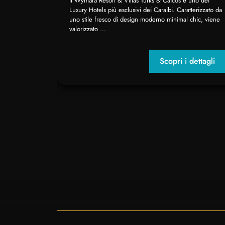
Il Wymara Resort & Villas Turks & Caicos è uno dei
Luxury Hotels più esclusivi dei Caraibi. Caratterizzato da
uno stile fresco di design moderno minimal chic, viene
valorizzato ...
Scopri i dettagli