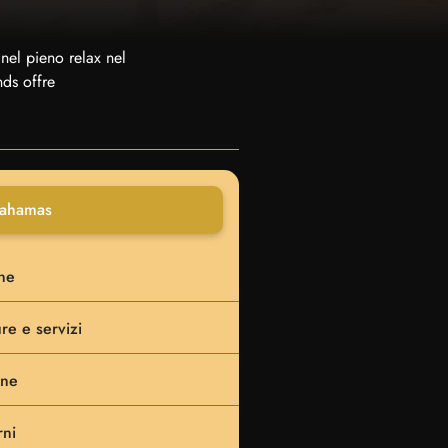
nel pieno relax nel
nds offre
Bahamas
ne
re e servizi
one
rni