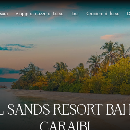
sura
Viaggi di nozze di Lusso
Tour
Crociere di lusso
D
 SANDS RESORT BA
CARAIBI