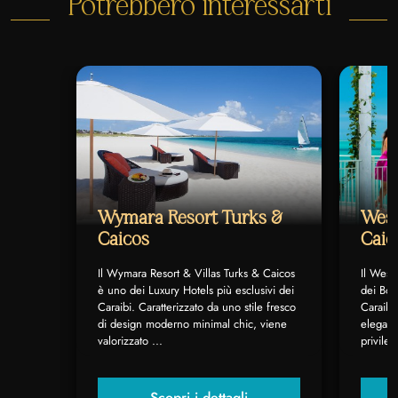
Potrebbero interessarti
Wymara Resort Turks &
West
Caicos
Caic
Il Wymara Resort & Villas Turks & Caicos
Il West
è uno dei Luxury Hotels più esclusivi dei
dei Bou
Caraibi. Caratterizzato da uno stile fresco
Caraibi.
di design moderno minimal chic, viene
elegant
valorizzato ...
privilegi
Scopri i dettagli