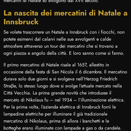
mercatini di Natale so svolgono dal XVII secolo.
La nascita dei mercatini di Natale a
Innsbruck
Se volete trascorrere un Natale a Innsbruck con i fiocchi, non
potete esimervi dal calarvi nelle sue avvolgenti e calde
atmosfere attraverso un tour dei mercatini che si trovano a
ogni piazza e angolo della città. E loro sanno come si fanno.
Il primo mercatino di Natale risale al 1657, allestito in
occasione della festa di San Nicola il 6 dicembre. Il mercatino
durava solo due giorni e si svolgeva nell’Herzog Friedrich
Straβe, lo stesso luogo dove si svolge l’attuale mercato nella
Città Vecchia. La prima grande novità che introdusse il
mercato di Nikolaus fu – nel 1934 – l’illuminazione elettrica.
Per la prima volta, l’azienda elettrica di Innsbruck fornì le
lampadine elettriche per illuminare il già tradizionale
mercatino di Nikolaus, prima di allora i banchetti e le
botteghe erano illuminate con lampade a gas o da candele.