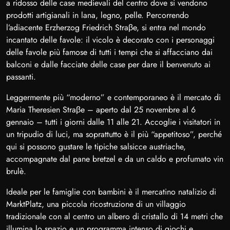
a ridosso delle case medievali del centro dove si vendono
prodotti artigianali in lana, legno, pelle. Percorrendo
l’adiacente Erzherzog Friedrich Straβe, si entra nel mondo
incantato delle favole: il vicolo è decorato con i personaggi
delle favole più famose di tutti i tempi che si affacciano dai
balconi e dalle facciate delle case per dare il benvenuto ai
passanti.
Leggermente più “moderno” e contemporaneo è il mercato di
Maria Theresien Straβe – aperto dal 25 novembre al 6
gennaio – tutti i giorni dalle 11 alle 21. Accoglie i visitatori in
un tripudio di luci, ma soprattutto è il più “appetitoso”, perché
qui si possono gustare le tipiche salsicce austriache,
accompagnate dal pane bretzel e da un caldo e profumato vin
brulè.
Ideale per le famiglie con bambini è il mercatino natalizio di
MarktPlatz, una piccola ricostruzione di un villaggio
tradizionale con al centro un albero di cristallo di 14 metri che
illumina lo spazio e un programma intenso di giochi e