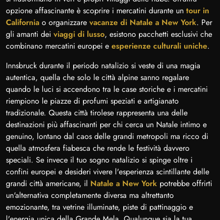
opzione affascinante è scoprire i mercatini durante un
tour in
California
o organizzare
vacanze di Natale a New York
. Per
gli amanti dei
viaggi di lusso
, esistono pacchetti esclusivi che
combinano mercatini europei e
esperienze culturali uniche
.
Innsbruck durante il periodo natalizio si veste di una magia
autentica, quella che solo le città alpine sanno regalare
quando le luci si accendono tra le case storiche e i mercatini
riempiono le piazze di profumi speziati e artigianato
tradizionale. Questa città tirolese rappresenta una delle
destinazioni più affascinanti per chi cerca un Natale intimo e
genuino, lontano dal caos delle grandi metropoli ma ricco di
quella atmosfera fiabesca che rende le festività davvero
speciali. Se invece il tuo sogno natalizio si spinge oltre i
confini europei e desideri vivere l'esperienza scintillante delle
grandi città americane, il
Natale a New York
potrebbe offrirti
un'alternativa completamente diversa ma altrettanto
emozionante, tra vetrine illuminate, piste di pattinaggio e
l'energia unica della Grande Mela. Qualunque sia la tua