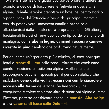
Trovare la sistemazione giusta può davvero fare la differenza
quando si decide di trascorrere le festività in questa città
alpina. L'ideale sarebbe prenotare un hotel nel centro storico,
a pochi passi dal Tettuccio d'oro e dai principali mercatini,
così da poter vivere l'atmosfera natalizia anche solo
affacciandosi dalla finestra della propria camera. Gli alberghi
tradizionali tirolesi offrono quel calore tipico delle strutture di
montagna, con
stube in legno
,
caminetti accesi
e
camere
rivestite in pino cembro
che profumano naturalmente.
Per chi cerca un'esperienza più esclusiva, ci sono boutique
hotel e
resort di lusso
nelle zone limitrofe che combinano
comfort moderno e tradizione alpina. Molte strutture
propongono pacchetti speciali per il periodo natalizio che
includono
cene della vigilia
,
escursioni con le ciaspole
e
accesso alle terme
della zona. Se Innsbruck vi ha
conquistato e volete esplorare altre destinazioni alpine durante
l'inverno, potreste considerare anche un
tour dell'Alto Adige
o una
vacanza di lusso sulle Dolomiti
.