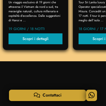
Un viaggio esclusivo di 19 giorni che
Tour Sri Lanka luxury
attraversa il Vietnam da nord a sud, tra
Operator specializzat
meraviglie naturali, cultura millenaria e
Misura. Concediti un 
ospitalità d’eccellenza. Dalle suggestioni
17 notti. Il tour è p
di Hanoi e ...
meglio dell’isola ...
19 GIORNI / 18 NOTTI
18 GIORNI / 17 
Scopri i dettagli
Scopri i
Contattaci