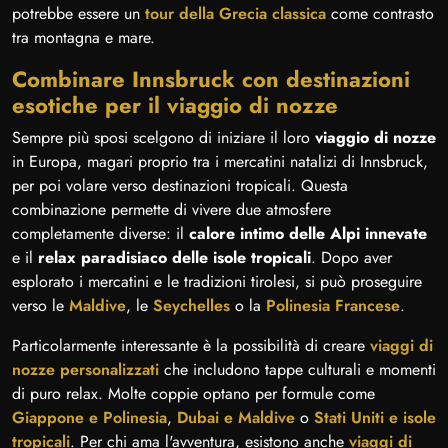
potrebbe essere un
tour della Grecia classica
come contrasto
tra montagna e mare.
Combinare Innsbruck con destinazioni
esotiche per il viaggio di nozze
Sempre più sposi scelgono di iniziare il loro
viaggio di nozze
in Europa, magari proprio tra i mercatini natalizi di Innsbruck,
per poi volare verso destinazioni tropicali. Questa
combinazione permette di vivere due atmosfere
completamente diverse: il
calore intimo delle Alpi innevate
e il
relax paradisiaco delle isole tropicali
. Dopo aver
esplorato i mercatini e le tradizioni tirolesi, si può proseguire
verso le
Maldive
, le
Seychelles
o la
Polinesia Francese
.
Particolarmente interessante è la possibilità di creare
viaggi di
nozze personalizzati
che includono tappe culturali e momenti
di puro relax. Molte coppie optano per formule come
Giappone e Polinesia
,
Dubai e Maldive
o
Stati Uniti e isole
tropicali
. Per chi ama l'avventura, esistono anche
viaggi di