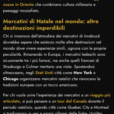
nozze in Oriente
che combinano cultura millenaria e
paesaggi mozzafiato.
Mercatini di Natale nel mondo: altre
destinazioni imperdibili
Chi si innamora dell'atmosfera dei mercatini di Innsbruck
dovrebbe sapere che esistono molte altre destinazioni nel
mondo dove vivere esperienze simili, ognuna con le proprie
peculiarità. Rimanendo in Europa, i mercatini tedeschi sono
sicuramente tra i più famosi, ma anche quelli francesi di
Strasburgo e Colmar meritano una visita. Spostandosi
oltreoceano, negli
Stati Uniti
città come
New York
e
Chicago
organizzano mercatini natalizi che rievocano le
tradizioni europee con un tocco americano.
Per chi vuole unire l'esperienza dei mercatini a un
viaggio più
articolato
, si può pensare a un
tour del Canada
durante il
periodo natalizio, quando città come Quebec City e Montreal
si trasformano in veri e propri villaggi delle fiabe. Un'altra