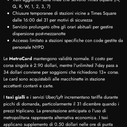
Q, R, W, 1, 2, 3, 7)
Chiusure temporanee di stazioni vicine a Times Square
dalle 16:00 del 31 per motivi di sicurezza
Servizio prolungato oltre gli orari abituali per gestire
dispersione post-mezzanotte
Accesso limitato a stazioni specifiche con code gestite da
personale NYPD
Le
MetroCard
mantengono validità normale. Il costo per
corsa singola è 2.90 dollari, mentre l'unlimited 7-day pass a
34 dollari conviene per soggiorni che richiedono 13+ corse.
Le card sono acquistabili alle macchinette in stazione
accettanti contanti e carte.
I
taxi gialli
e i servizi Uber/Lyft incrementano tariffe durante
picchi di domanda, particolarmente il 31 dicembre quando i
prezzi triplicano. La prenotazione anticipata o l'uso di
metropolitana rappresenta alternativa economica. I taxi
applicano supplemento di 0.50 dollari nelle ore di punta