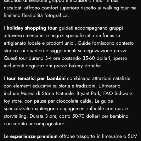
secondo dimensione gruppo e inclusioni. I tour in bus
riscaldati offrono comfort superiore rispetto ai walking tour ma
limitano flessibilità fotografica.
I
holiday shopping tour
guidati accompagnano gruppi
attraverso mercatini e negozi specializzati con focus su
artigianato locale e prodotti unici. Guide forniscono contesto
storico sui quartieri e suggerimenti su negoziazione prezzi.
Questi tour durano 3-4 ore costando 35-60 dollari, spesso
includenti degustazioni presso bakery storiche.
I
tour tematici per bambini
combinano attrazioni natalizie
con elementi educativi su storia e tradizioni. L'itinerario
include Museo di Storia Naturale, Bryant Park, FAO Schwarz
toy store, con pause per cioccolata calda. Le guide
specializzate mantengono engagement infantile con quiz e
storytelling. Durata 3 ore, costo 50-70 dollari per bambino
con sconto accompagnatore.
Le
esperienze premium
offrono trasporto in limousine o SUV