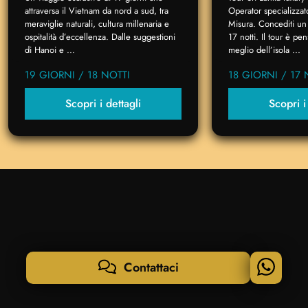
attraversa il Vietnam da nord a sud, tra
Operator specializzat
meraviglie naturali, cultura millenaria e
Misura. Concediti un 
ospitalità d’eccellenza. Dalle suggestioni
17 notti. Il tour è p
di Hanoi e ...
meglio dell’isola ...
19 GIORNI / 18 NOTTI
18 GIORNI / 17 
Scopri i dettagli
Scopri i
Contattaci