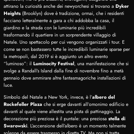
attirano la curiosità anche dei newyorchesi si trovano a
Dyker
Heights
(Brooklyn) dove è tradizione, ormai, che i residenti
facciano letteralmente a gara a chi addobba la casa, il
giardino e la strada con le luminarie più incredibili
trasformando il quartiere in un sorprendente villaggio di
Natale. Uno spettacolo per cui vengono organizzati i tour. E
come se non bastassero tutte le incredibili luminarie sparse per
la metropoli, dal 2019 si è aggiunto un altro evento
“luminoso”: il
Luminocity Festival
, una manifestazione che si
svolge a Randall’s Island dalla fine di novembre fino a metà
gennaio dove ammirare altre fantasmagoriche installazioni di
luce.
Simbolo del Natale a New York, invece, è l’
albero del
Rockefeller Plaza
che si erge davanti all’omonimo edificio e
davanti al quale viene allestita una pista di pattinaggio. La
decorazione più preziosa è il puntale: una preziosa
stella di
Swarowski
. L’accensione dell’albero è un momento talmente
solenne da essere trasmesso in diretta TV. Ma non si tratta