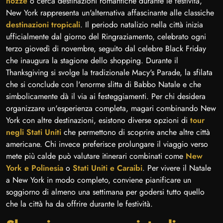
nozze
o cerca destinazioni romantiche durante le festività,
New York rappresenta un'alternativa affascinante alle classiche
destinazioni tropicali
. Il periodo natalizio nella città inizia
ufficialmente dal giorno del Ringraziamento, celebrato ogni
terzo giovedì di novembre, seguito dal celebre Black Friday
che inaugura la stagione dello shopping. Durante il
Thanksgiving si svolge la tradizionale Macy's Parade, la sfilata
che si conclude con l'enorme slitta di Babbo Natale e che
simbolicamente dà il via ai festeggiamenti. Per chi desidera
organizzare un'esperienza completa, magari combinando New
York con altre destinazioni, esistono diverse opzioni di
tour
negli Stati Uniti
che permettono di scoprire anche altre città
americane. Chi invece preferisce prolungare il viaggio verso
mete più calde può valutare itinerari combinati come
New
York e Polinesia
o
Stati Uniti e Caraibi
. Per vivere il Natale
a New York in modo completo, conviene pianificare un
soggiorno di almeno una settimana per godersi tutto quello
che la città ha da offrire durante le festività.