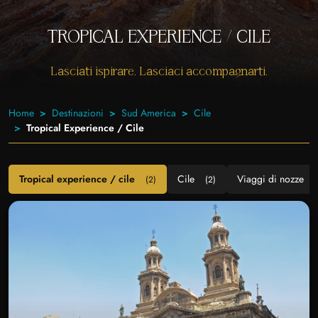
TROPICAL EXPERIENCE / CILE
Lasciati ispirare. Lasciaci accompagnarti.
Home
Destinazioni
Sud America
Cile
Tropical Experience / Cile
Tropical experience / cile
Cile
Viaggi di nozze
(2)
(2)
(