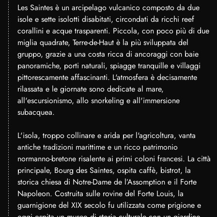
Les Saintes è un arcipelago vulcanico composto da due
isole e sette isolotti disabitati, circondati da ricchi reef
corallini e acque trasparenti. Piccola, con poco più di due
miglia quadrate, Terre-de-Haut è la più sviluppata del
gruppo, grazie a una costa ricca di ancoraggi con baie
panoramiche, porti naturali, spiagge tranquille e villaggi
pittorescamente affascinanti. L'atmosfera è decisamente
rilassata e le giornate sono dedicate al mare,
all'escursionismo, allo snorkeling e all'immersione
subacquea.
L'isola, troppo collinare e arida per l'agricoltura, vanta
antiche tradizioni marittime e un ricco patrimonio
normanno-bretone risalente ai primi coloni francesi. La città
principale, Bourg des Saintes, ospita caffè, bistrot, la
storica chiesa di Notre-Dame de l’Assomption e il Forte
Napoleon. Costruita sulle rovine del Forte Louis, la
guarnigione del XIX secolo fu utilizzata come prigione e
oggi ospita un museo di storia culturale con un giardino