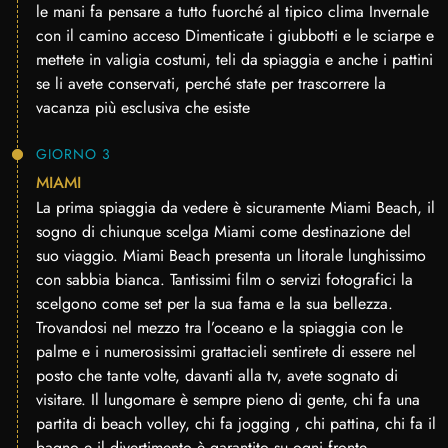
le mani fa pensare a tutto fuorché al tipico clima Invernale
con il camino acceso Dimenticate i giubbotti e le sciarpe e
mettete in valigia costumi, teli da spiaggia e anche i pattini
se li avete conservati, perché state per trascorrere la
vacanza più esclusiva che esiste
GIORNO 3
MIAMI
La prima spiaggia da vedere è sicuramente Miami Beach, il
sogno di chiunque scelga Miami come destinazione del
suo viaggio. Miami Beach presenta un litorale lunghissimo
con sabbia bianca. Tantissimi film o servizi fotografici la
scelgono come set per la sua fama e la sua bellezza.
Trovandosi nel mezzo tra l’oceano e la spiaggia con le
palme e i numerosissimi grattacieli sentirete di essere nel
posto che tante volte, davanti alla tv, avete sognato di
visitare. Il lungomare è sempre pieno di gente, chi fa una
partita di beach volley, chi fa jogging , chi pattina, chi fa il
bagno e il divertimento è garantito su ogni fronte.