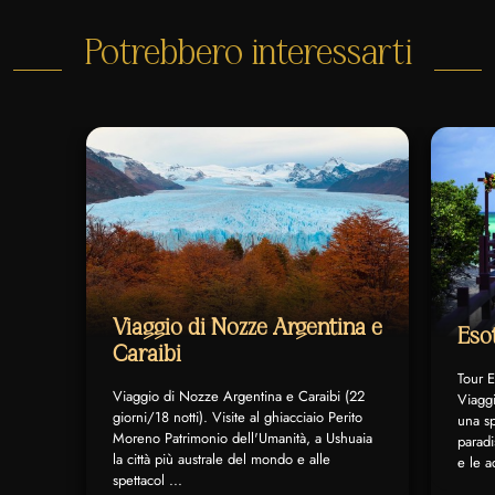
Potrebbero interessarti
Viaggio di Nozze Argentina e
Eso
Caraibi
Tour E
Viaggio di Nozze Argentina e Caraibi (22
Viaggi
giorni/18 notti). Visite al ghiacciaio Perito
una s
Moreno Patrimonio dell'Umanità, a Ushuaia
parad
la città più australe del mondo e alle
e le a
spettacol ...