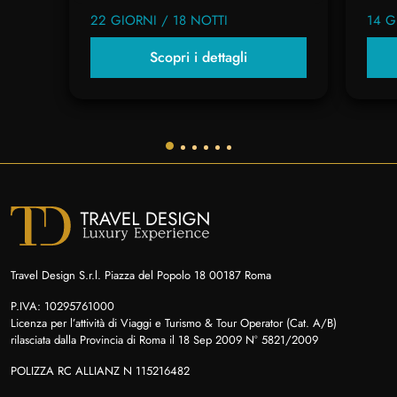
22 GIORNI / 18 NOTTI
14 G
Scopri i dettagli
Travel Design S.r.l. Piazza del Popolo 18 00187 Roma
P.IVA: 10295761000
Licenza per l’attività di Viaggi e Turismo & Tour Operator (Cat. A/B)
rilasciata dalla Provincia di Roma il 18 Sep 2009 N° 5821/2009
POLIZZA RC ALLIANZ N 115216482