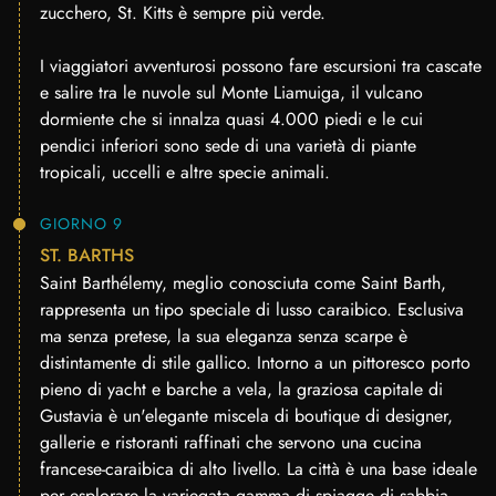
zucchero, St. Kitts è sempre più verde.
I viaggiatori avventurosi possono fare escursioni tra cascate
e salire tra le nuvole sul Monte Liamuiga, il vulcano
dormiente che si innalza quasi 4.000 piedi e le cui
pendici inferiori sono sede di una varietà di piante
tropicali, uccelli e altre specie animali.
GIORNO 9
ST. BARTHS
Saint Barthélemy, meglio conosciuta come Saint Barth,
rappresenta un tipo speciale di lusso caraibico. Esclusiva
ma senza pretese, la sua eleganza senza scarpe è
distintamente di stile gallico. Intorno a un pittoresco porto
pieno di yacht e barche a vela, la graziosa capitale di
Gustavia è un'elegante miscela di boutique di designer,
gallerie e ristoranti raffinati che servono una cucina
francese-caraibica di alto livello. La città è una base ideale
per esplorare la variegata gamma di spiagge di sabbia