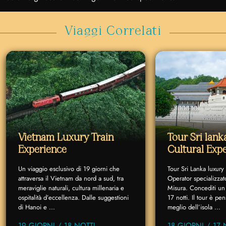
Viaggi Correlati
Vietnam Luxury Train
Tour Sri lan
Experience
Cultural Exp
Un viaggio esclusivo di 19 giorni che
Tour Sri Lanka luxury
attraversa il Vietnam da nord a sud, tra
Operator specializzat
meraviglie naturali, cultura millenaria e
Misura. Concediti un 
ospitalità d’eccellenza. Dalle suggestioni
17 notti. Il tour è p
di Hanoi e ...
meglio dell’isola ...
19 GIORNI / 18 NOTTI
18 GIORNI / 17 