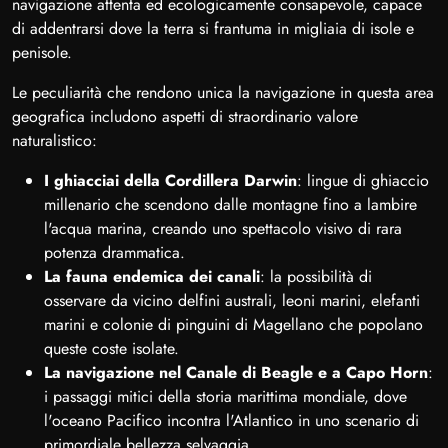
navigazione attenta ed ecologicamente consapevole, capace
di addentrarsi dove la terra si frantuma in migliaia di isole e
penisole.
Le peculiarità che rendono unica la navigazione in questa area
geografica includono aspetti di straordinario valore
naturalistico:
I ghiacciai della Cordillera Darwin
: lingue di ghiaccio
millenario che scendono dalle montagne fino a lambire
l'acqua marina, creando uno spettacolo visivo di rara
potenza drammatica.
La fauna endemica dei canali
: la possibilità di
osservare da vicino delfini australi, leoni marini, elefanti
marini e colonie di pinguini di Magellano che popolano
queste coste isolate.
La navigazione nel Canale di Beagle e a Capo Horn
:
i passaggi mitici della storia marittima mondiale, dove
l'oceano Pacifico incontra l'Atlantico in uno scenario di
primordiale bellezza selvaggia.