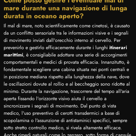
Come posso gestire l'eventuale mal di
mare durante una navigazione di lunga
durata in oceano aperto?
Il mal di mare, noto scientificamente come cinetosi, è causato
da un conflitto sensoriale tra le informazioni visive e i segnali
di movimento inviati dall'orecchio interno al cervello. Per
prevenirlo e gestirlo efficacemente durante i lunghi
itinerari
marittimi
, è consigliabile adottare una serie di accorgimenti
comportamentali e medici di provata efficacia. Innanzitutto, è
fondamentale scegliere una cabina situata nei ponti centrali e
in posizione mediana rispetto alla lunghezza della nave, dove
le oscillazioni dovute al rollio e al beccheggio sono ridotte al
minimo. Durante la navigazione, trascorrere del tempo all'aria
aperta fissando l'orizzonte visivo aiuta il cervello a
sincronizzare i segnali di movimento. Dal punto di vista
medico, l'uso preventivo di cerotti transdermici a base di
scopolamina o l'assunzione di antistaminici specifici, sempre
sotto stretto controllo medico, si rivela altamente efficace.
Anche rimedi naturali come lo zenzero, sotto forma di capsule