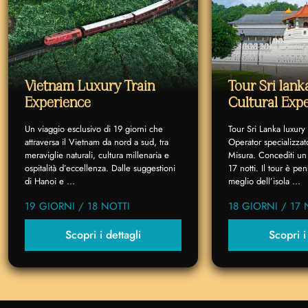
Vietnam Luxury Train
Tour Sri lan
Experience
Cultural Exp
Un viaggio esclusivo di 19 giorni che
Tour Sri Lanka luxury
attraversa il Vietnam da nord a sud, tra
Operator specializzat
meraviglie naturali, cultura millenaria e
Misura. Concediti un 
ospitalità d’eccellenza. Dalle suggestioni
17 notti. Il tour è p
di Hanoi e ...
meglio dell’isola ...
19 GIORNI / 18 NOTTI
18 GIORNI / 17 
Scopri i dettagli
Scopri i