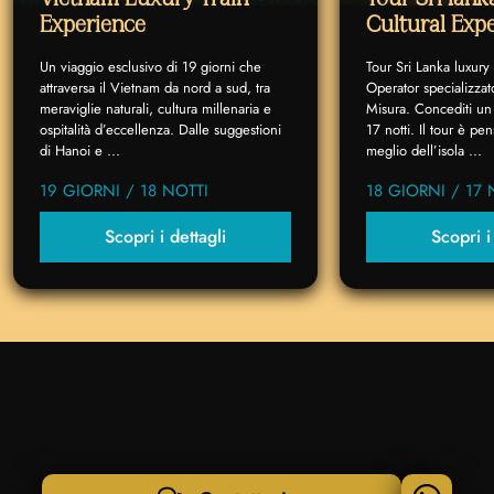
Experience
Cultural Exp
Un viaggio esclusivo di 19 giorni che
Tour Sri Lanka luxury
attraversa il Vietnam da nord a sud, tra
Operator specializzat
meraviglie naturali, cultura millenaria e
Misura. Concediti un 
ospitalità d’eccellenza. Dalle suggestioni
17 notti. Il tour è p
di Hanoi e ...
meglio dell’isola ...
19 GIORNI / 18 NOTTI
18 GIORNI / 17 
Scopri i dettagli
Scopri i