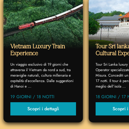
Vietnam Luxury Train
Tour Sri lan
Experience
Cultural Exp
Un viaggio esclusivo di 19 giorni che
Tour Sri Lanka luxury
attraversa il Vietnam da nord a sud, tra
Operator specializzat
meraviglie naturali, cultura millenaria e
Misura. Concediti un 
ospitalità d’eccellenza. Dalle suggestioni
17 notti. Il tour è p
di Hanoi e ...
meglio dell’isola ...
19 GIORNI / 18 NOTTI
18 GIORNI / 17 
Scopri i dettagli
Scopri i