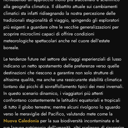
alla geografia climatica. Il dibattito attuale sui cambiamenti
climatici sta infatti ridisegnando la nostra percezione delle
tradizionali stagionalità di viaggio, spingendo gli esploratori
più esigenti a guardare oltre le vecchie generalizzazioni per
scoprire microclimi capaci di offrire condizioni
meteorologiche spettacolari anche nel cuore dell'estate
boreale.
Le tendenze future nel settore dei viaggi esperienziali di lusso
indicano un netto spostamento delle preferenze verso quelle
destinazioni che riescono a garantire non solo strutture di
altissima qualità, ma anche una rassicurante stabilità climatica
lontano dai picchi di sovraffollamento tipici dei mesi invernali.
In questo scenario dinamico, i viaggiatori più attenti
confrontano costantemente le latitudini equatoriali e tropicali
di tutto il globo terrestre; mentre alcuni rivolgono lo sguardo
verso le meraviglie del Pacifico, valutando mete come la
Nuova Caledonia
per la sua biodiversità incontaminata e le
sue lagune patrimonio dell'umanità, altri scelgono di riscoprire