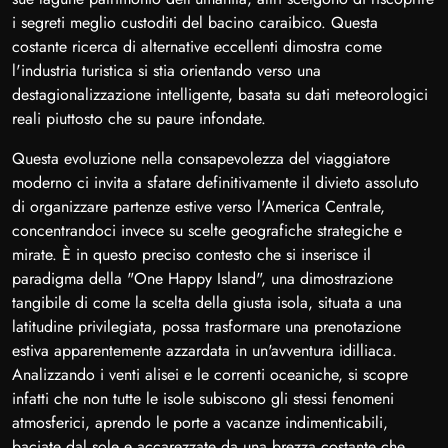
i segreti meglio custoditi del bacino caraibico. Questa
costante ricerca di alternative eccellenti dimostra come
l'industria turistica si stia orientando verso una
destagionalizzazione intelligente, basata su dati meteorologici
reali piuttosto che su paure infondate.
Questa evoluzione nella consapevolezza del viaggiatore
moderno ci invita a sfatare definitivamente il divieto assoluto
di organizzare partenze estive verso l'America Centrale,
concentrandoci invece su scelte geografiche strategiche e
mirate. È in questo preciso contesto che si inserisce il
paradigma della "One Happy Island", una dimostrazione
tangibile di come la scelta della giusta isola, situata a una
latitudine privilegiata, possa trasformare una prenotazione
estiva apparentemente azzardata in un'avventura idilliaca.
Analizzando i venti alisei e le correnti oceaniche, si scopre
infatti che non tutte le isole subiscono gli stessi fenomeni
atmosferici, aprendo le porte a vacanze indimenticabili,
baciate dal sole e accarezzate da una brezza costante che