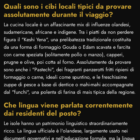
Quali sono i cibi locali tipici da provare
assolutamente durante il viaggio?
La cucina locale è un affascinante mix di influenze olandesi,
sudamericane, africane e indigene. Tra i piatti da non perdere
figura il "Keshi Yena", una prelibatezza tradizionale costituita
da una forma di formaggio Gouda o Edam scavata e farcita
con carne speziata (solitamente pollo o manzo), capperi,
prugne e olive, poi cotta al forno. Assolutamente da provare
sono anche i "Pastechi", dei fragranti panzerotti fritti ripieni di
formaggio o carne, ideali come spuntino, e le freschissime
zuppe di pesce a base di dentice o mahi-mahi accompagnate
dal "funchi", una polenta di farina di mais tipica della regione.
Che lingua viene parlata correntemente
dai residenti del posto?
Le isole hanno un patrimonio linguistico straordinariamente
ricco. La lingua ufficiale è l'olandese, largamente usato nei
documenti governativi e nell'educazione formale, ma la lingua