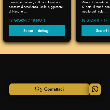
meraviglie naturali, cultura millenaria e
Misura. Concediti un 
ospitalità d’eccellenza. Dalle suggestioni
17 notti. Il tour è p
di Hanoi e ...
meglio dell’isola ...
19 GIORNI / 18 NOTTI
18 GIORNI / 17 
Scopri i dettagli
Scopri i
Contattaci