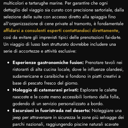
multicolori e tartarughe marine. Per garantire che ogni
dettaglio del viaggio sia curato con precisione sartoriale, dalla
selezione delle suite con accesso diretto alla spiaggia fino
all'organizzazione di cene private al tramonto, è fondamentale
affidarsi a consulenti esperti contattandoci direttamente
,
così da evitare gli imprevisti tipici delle prenotazioni fai-da-te.
Un viaggio di lusso ben strutturato dovrebbe includere una
serie di accortezze e attività esclusive:
Esperienze gastronomiche fusion:
Prenotare tavoli nei
ristoranti di alta cucina locale, dove le influenze olandesi,
sudamericane e caraibiche si fondono in piatti creativi a
base di pescato fresco del giorno.
Noleggio di catamarani privati:
Esplorare le calette
nascoste e le coste meno accessibili lontano dalla folla,
godendo di un servizio personalizzato a bordo.
Escursioni in fuoristrada nel deserto:
Noleggiare una
jeep per attraversare in sicurezza le zone più selvagge dei
parchi nazionali, raggiungendo piscine naturali scavate