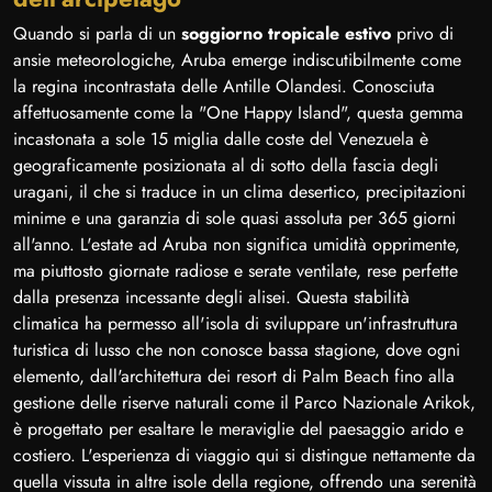
Quando si parla di un
soggiorno tropicale estivo
privo di
ansie meteorologiche, Aruba emerge indiscutibilmente come
la regina incontrastata delle Antille Olandesi. Conosciuta
affettuosamente come la "One Happy Island", questa gemma
incastonata a sole 15 miglia dalle coste del Venezuela è
geograficamente posizionata al di sotto della fascia degli
uragani, il che si traduce in un clima desertico, precipitazioni
minime e una garanzia di sole quasi assoluta per 365 giorni
all'anno. L'estate ad Aruba non significa umidità opprimente,
ma piuttosto giornate radiose e serate ventilate, rese perfette
dalla presenza incessante degli alisei. Questa stabilità
climatica ha permesso all'isola di sviluppare un'infrastruttura
turistica di lusso che non conosce bassa stagione, dove ogni
elemento, dall'architettura dei resort di Palm Beach fino alla
gestione delle riserve naturali come il Parco Nazionale Arikok,
è progettato per esaltare le meraviglie del paesaggio arido e
costiero. L'esperienza di viaggio qui si distingue nettamente da
quella vissuta in altre isole della regione, offrendo una serenità