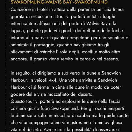
SWAKOPMUNG-WALVIS BAY -SWAKOPMUND
Colazione in Hotel in attesa della partenza per una Intera
giornta di escursione Il tour vi porterà in tutti i luoghi
interessanti e affascinanti del porto di Walvis Bay e la
laguna, potrete godervi i giochi dei delfini e delle foche
intorno alla barca in quanto competono per uno spuntino e
ammirate il paesaggio, quando navighiamo tra gli
allevamenti di ostriche,l’isola degli uccelli e molto altro
ancoora. Il pranzo viene servito in barca o nel deserto.
in seguito, ci dirigiamo a sud verso le dune e Sandwich
Harbour, in veicoli 4x4. Una volta arrivita a Sandwich
Harbour ci si ferma in cima alle dune in modo da poter
godere della vista mozzafiato del deserto.
Questo tour vi porterà ad esplorare le dune nella fascia
costiera giusto fuori Swakopmund. Per gli occhi inesperti
le dune sono solo un mucchio di sabbia ma le guide sperte
che vi accompagneranno vi mostreranno la meravigliosa
vita del deserto. Avrete cosi la possibilità di osservare il