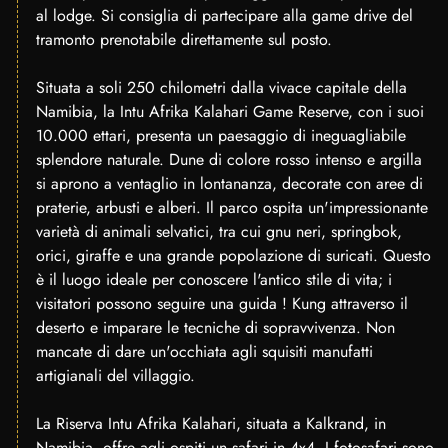
al lodge. Si consiglia di partecipare alla game drive del
tramonto prenotabile direttamente sul posto.
Situata a soli 250 chilometri dalla vivace capitale della
Namibia, la Intu Afrika Kalahari Game Reserve, con i suoi
10.000 ettari, presenta un paesaggio di ineguagliabile
splendore naturale. Dune di colore rosso intenso e argilla
si aprono a ventaglio in lontananza, decorate con aree di
praterie, arbusti e alberi. Il parco ospita un'impressionante
varietà di animali selvatici, tra cui gnu neri, springbok,
orici, giraffe e una grande popolazione di suricati. Questo
è il luogo ideale per conoscere l'antico stile di vita; i
visitatori possono seguire una guida ! Kung attraverso il
deserto e imparare le tecniche di sopravvivenza. Non
mancate di dare un'occhiata agli squisiti manufatti
artigianali del villaggio.
La Riserva Intu Afrika Kalahari, situata a Kalkrand, in
Namibia, offre agli ospiti un safari in 4x4. I fotosafari sono