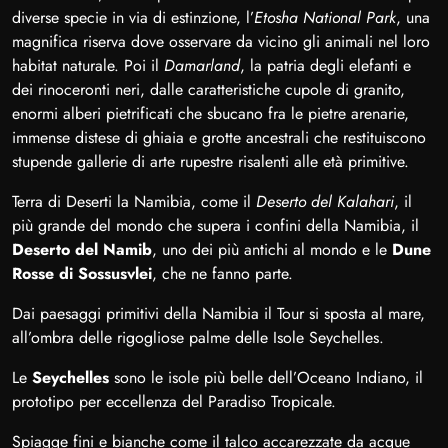
diverse specie in via di estinzione, l’
Etosha National Park
, una
magnifica riserva dove osservare da vicino gli animali nel loro
habitat naturale. Poi il
Damarland
, la patria degli elefanti e
dei rinoceronti neri, dalle caratteristiche cupole di granito,
enormi alberi pietrificati che sbucano fra le pietre arenarie,
immense distese di ghiaia e grotte ancestrali che restituiscono
stupende gallerie di arte rupestre risalenti alle età primitive.
Terra di Deserti la Namibia, come il
Deserto del Kalahari
, il
più grande del mondo che supera i confini della Namibia, il
Deserto del Namib
, uno dei più antichi al mondo e le
Dune
Rosse di Sossusvlei
, che ne fanno parte.
Dai paesaggi primitivi della Namibia il Tour si sposta al mare,
all’ombra delle rigogliose palme delle Isole Seychelles.
Le
Seychelles
sono le isole più belle dell’Oceano Indiano, il
prototipo per eccellenza del Paradiso Tropicale.
Spiagge fini e bianche come il talco accarezzate da acque