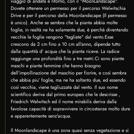
viaggio di andata e ritorno, con il "MoonLandscape".
Dovete ottenere un permesso per il percorso Welwitschia
Drive e per il percorso della Moonlandscape (Il permesso
è unico). Anche se sembra che la pianta abbia molte
foglie, in realtà ne ha solamente due, è perchè diventando
vecchie le foglie vengono "tagliate" dal vento.Esse
crescono da 2 cm fino a 10 cm all’anno, dipende tutto
dalla quantità d’ acqua che la pianta riceve. La radice
raggiunge una profondità fino a tre metri.Ci sono piante
maschi e piante femmine che hanno bisogno
dell’impollinazione del maschio per fiorire, e così sembra
che abbia piu’ foglie, ma ne ha soltanto due, ed essendo
così vecchia, viene tagliuzzata dal vento. Il suo nome
scientifico deriva dal primo europeo che le descrisse ,
Friedrich Welwitsch ed il nome mirabilis deriva dalla
favolosa capacità di sopravvivere in circostanze molto dure
e apparentemente senz'acqua.
Il Moonlandscape è una zona quasi senza vegetazione e si