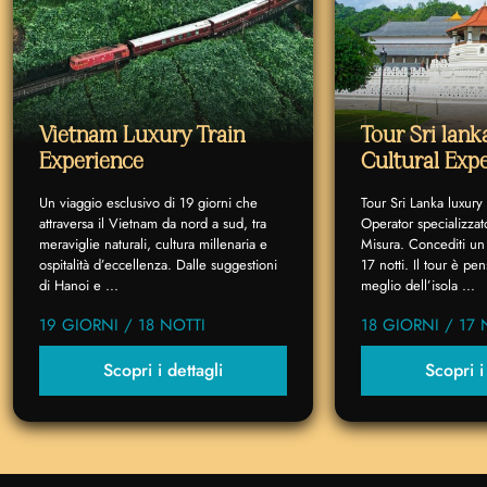
Vietnam Luxury Train
Tour Sri lan
Experience
Cultural Exp
Un viaggio esclusivo di 19 giorni che
Tour Sri Lanka luxury
attraversa il Vietnam da nord a sud, tra
Operator specializzat
meraviglie naturali, cultura millenaria e
Misura. Concediti un 
ospitalità d’eccellenza. Dalle suggestioni
17 notti. Il tour è p
di Hanoi e ...
meglio dell’isola ...
19 GIORNI / 18 NOTTI
18 GIORNI / 17 
Scopri i dettagli
Scopri i