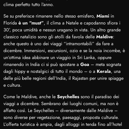
clima perfetto tutto l’anno.
Se su preferisce rimanere nello stesso emisfero,
Miami
in
Florida
è un “must”
, il clima a Natale e capodanno sfiora i
30°, poca umidità e nessun uragano in vista. Un altro grande
classico natalizio sono gli atolli da favola delle
Maldive
:
anche questo è uno dei viaggi “intramontabili” da fare a
dicembre. Immersioni, escursioni, ozio e se la noia incombe, è
un’ottima idea abbinare un viaggio in Sri Lanka, oppure
rimanendo in India ci si può spostare a
Goa
– meta sognata
dagli hippy e nostalgici di tutto il mondo – o a
Kerala
, una
delle più belle regioni dell’India, il Rajastan per unire spiagge
e cultura.
Come le Maldive, anche le
Seychelles
sono il paradiso dei
viaggi a dicembre. Sembrano dei luoghi comuni, ma non è
affatto così. Le Seychelles – diversamente dalle Maldive –
sono diverse per vegetazione, paesaggi, proposta culturale.
L’offerta turistica è ampia, dagli alloggi in tenda fino all’hotel