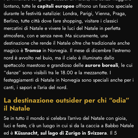
lontano, tutte le
capitali europee
offrono un fascino speciale
durante le festività natalizie: Londra, Parigi, Vienna, Praga,
Berlino, tutte città dove fare shopping, visitare i classici
mercatini di Natale e vivere le luci del Natale in perfetta
atmosfera, con e senza neve. Ma sicuramente, una
destinazione che rende il Natale oltre che tradizionale anche
magico è
Tromsø
in Norvegia. Il mese di dicembre l’estremo
nord è avvolto nel buio, ma il cielo è illuminato dallo
spettacolo maestoso e grandioso delle
aurore boreali
, le cui
“danze” sono visibili tra le 18.00 e la mezzanotte. I
festeggiamenti di Natale in Norvegia sono speciali anche per i
canti, i sapori e l’aria del nord.
La destinazione outsider per chi “odia”
il Natale
Se in tutto il mondo si celebra l’arrivo del Natale con gioia,
luci e feste, c’è un luogo in cui si da la caccia a Babbo Natale
ed è
Küssnacht, sul lago di Zurigo in Svizzera
. Il 5