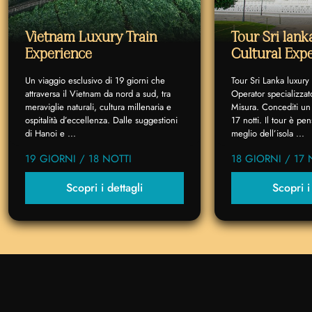
Vietnam Luxury Train
Tour Sri lan
Experience
Cultural Exp
Un viaggio esclusivo di 19 giorni che
Tour Sri Lanka luxury
attraversa il Vietnam da nord a sud, tra
Operator specializzat
meraviglie naturali, cultura millenaria e
Misura. Concediti un 
ospitalità d’eccellenza. Dalle suggestioni
17 notti. Il tour è p
di Hanoi e ...
meglio dell’isola ...
19 GIORNI / 18 NOTTI
18 GIORNI / 17 
Scopri i dettagli
Scopri i