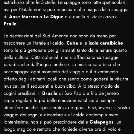
extra-lusso oltre le 5 stelle. Le spiagge sono tutte spettacolari,
ma per Natale non si può rinunciare alla magia della spiaggia
di
Anse Marron a La Digue
o a quella di
Anse Lazio
a
Pralin
.
Le destinazioni del Sud America non sono da meno per
trascorrere un Natale al caldo.
Cuba
e le
isole caraibiche
sono le più gettonate per gli amanti tanto della natura quanto
della cultura. Città coloniali che si affacciano su spiagge
paradisiache dall’acqua turchese. La musica caraibica che
accompagna ogni momento del viaggio e il divertimento
offerto dagli abitanti locali che sanno come godersi la vita tra
musica, balli seducenti e buon cibo. Allo stesso modo dei
cugini brasiliani. Il
Brasile
di Sao Paolo e Rio de Janeiro
saprà regalare le più belle emozioni natalizie di sempre:
atmosfere uniche, spensieratezza e gioia. E se, invece, il vostro
viaggio dei sogni a dicembre e al caldo contempla mete
lontanissime, non si può prescindere dalle
Galapagos
, un
luogo magico e remoto che richiede diverse ore di volo e