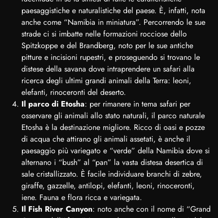
paesaggistiche e naturalistiche del paese. È, infatti, nota
anche come “Namibia in miniatura”. Percorrendo le sue
strade ci si imbatte nelle formazioni rocciose dello
Spitzkoppe e del Brandberg, noto per le sue antiche
pitture e incisioni rupestri, e proseguendo si trovano le
distese della savana dove intraprendere un safari alla
ricerca degli ultimi grandi animali della Terra: leoni,
elefanti, rinoceronti del deserto.
Il parco di Etosha
: per rimanere in tema safari per
osservare gli animali allo stato naturali, il parco naturale
Etosha è la destinazione migliore. Ricco di oasi e pozze
di acqua che attirano gli animali assetati, è anche il
paesaggio più variegato e “verde” della Namibia dove si
alternano i “bush” al “pan” la vasta distesa desertica di
sale cristallizzato. È facile individuare branchi di zebre,
giraffe, gazzelle, antilopi, elefanti, leoni, rinoceronti,
iene. Fauna e flora ricca e variegata.
Il Fish River Canyon
: noto anche con il nome di “Grand