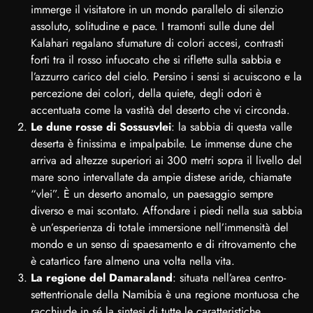
immerge il visitatore in un mondo parallelo di silenzio
assoluto, solitudine e pace. I tramonti sulle dune del
Kalahari regalano sfumature di colori accesi, contrasti
forti tra il rosso infuocato che si riflette sulla sabbia e
l’azzurro carico del cielo. Persino i sensi si acuiscono e la
percezione dei colori, della quiete, degli odori è
accentuata come la vastità del deserto che vi circonda.
Le dune rosse di Sossusvlei
: la sabbia di questa valle
deserta è finissima e impalpabile. Le immense dune che
arriva ad altezze superiori ai 300 metri sopra il livello del
mare sono intervallate da ampie distese aride, chiamate
“vlei”. È un deserto anomalo, un paesaggio sempre
diverso e mai scontato. Affondare i piedi nella sua sabbia
è un’esperienza di totale immersione nell’immensità del
mondo e un senso di spaesamento e di ritrovamento che
è catartico fare almeno una volta nella vita.
La regione del Damaraland
: situata nell’area centro-
settentrionale della Namibia è una regione montuosa che
racchiude in sé la sintesi di tutte le caratteristiche