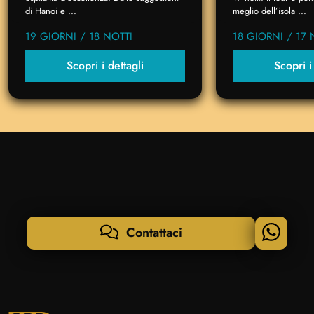
di Hanoi e ...
meglio dell’isola ...
19 GIORNI / 18 NOTTI
18 GIORNI / 17 
Scopri i dettagli
Scopri i
Contattaci