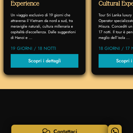
Experience
Cultural Exp
Un viaggio esclusivo di 19 giorni che
Tour Sri Lanka luxury
attraversa il Vietnam da nord a sud, tra
Operator specializzat
meraviglie naturali, cultura millenaria e
Misura. Concediti un 
ospitalità d’eccellenza. Dalle suggestioni
17 notti. Il tour è p
di Hanoi e ...
meglio dell’isola ...
19 GIORNI / 18 NOTTI
18 GIORNI / 17 
Scopri i dettagli
Scopri i
Contattaci