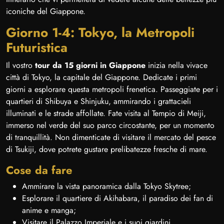
iconiche del Giappone.
Giorno 1-4: Tokyo, la Metropoli
Futuristica
Il vostro
tour da 15 giorni in Giappone
inizia nella vivace
città di Tokyo, la capitale del Giappone. Dedicate i primi
giorni a esplorare questa metropoli frenetica. Passeggiate per i
quartieri di Shibuya e Shinjuku, ammirando i grattacieli
illuminati e le strade affollate. Fate visita al Tempio di Meiji,
immerso nel verde del suo parco circostante, per un momento
di tranquillità. Non dimenticate di visitare il mercato del pesce
di Tsukiji, dove potrete gustare prelibatezze fresche di mare.
Cose da fare
Ammirare la vista panoramica dalla Tokyo Skytree;
Esplorare il quartiere di Akihabara, il paradiso dei fan di
anime e manga;
Visitare il Palazzo Imperiale e i suoi giardini.