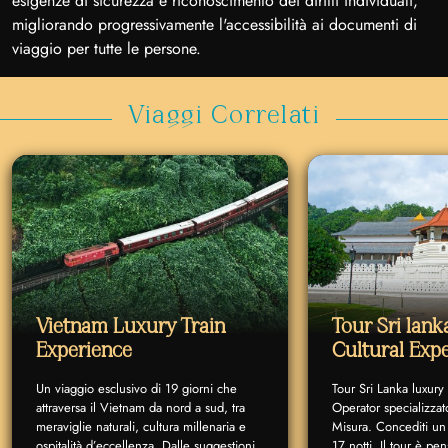
esigenze di sicurezza e riconoscimento dei diritti individuali,
migliorando progressivamente l'accessibilità ai documenti di
viaggio per tutte le persone.
Viaggi Correlati
Vietnam Luxury Train
Tour Sri lan
Experience
Cultural Exp
Un viaggio esclusivo di 19 giorni che
Tour Sri Lanka luxury
attraversa il Vietnam da nord a sud, tra
Operator specializzat
meraviglie naturali, cultura millenaria e
Misura. Concediti un 
ospitalità d’eccellenza. Dalle suggestioni
17 notti. Il tour è p