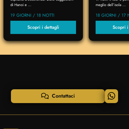
di Hanoi e ...
meglio dell’isola ...
19 GIORNI / 18 NOTTI
18 GIORNI / 17 
Scopri i dettagli
Scopri i
Contattaci