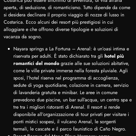
Costarica può essere sinonimo di avventura, di vita all’aria
aperta, di seduzione, di romanticismo. Tutto dipende da come
si desidera declinare il proprio viaggio di nozze di lusso in
Costarica. Ecco alcuni dei resort più prestigiosi in cui
alloggiare e che offrono diverse tipologie e soluzioni di
vacanza da sogno.
Nayara springs a La Fortuna – Arenal: è un’oasi intima e
riservata per adulti. È stato dichiarato tra gli
hotel più
romantici del mondo
grazie alle sue soluzioni abitative,
come le ville private immerse nella foresta pluviale. Agli
sposi, l’hotel riserva nel programma di accoglienza,
sedute di yoga quotidiane, colazione in camera, servizio
di lavanderia gratuita e minibar. Le aree in comune
prevedono due piscine, un bar sull’acqua, un centro spa e
tre tra i migliori ristoranti di Arenal. Il resort si rende
disponibile all’organizzazione di tour privati per visitare i
ponti mistici sospesi, il vulcano Arenal, le sorgenti
termali, le cascate e il parco faunistico di Caño Negro.