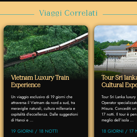
Viaggi Correlati
Vietnam Luxury Train
Tour Sri lan
Experience
Cultural Exp
Un viaggio esclusivo di 19 giorni che
Tour Sri Lanka luxury
attraversa il Vietnam da nord a sud, tra
Operator specializzat
meraviglie naturali, cultura millenaria e
Misura. Concediti un 
ospitalità d’eccellenza. Dalle suggestioni
17 notti. Il tour è p
di Hanoi e ...
meglio dell’isola ...
19 GIORNI / 18 NOTTI
18 GIORNI / 17 