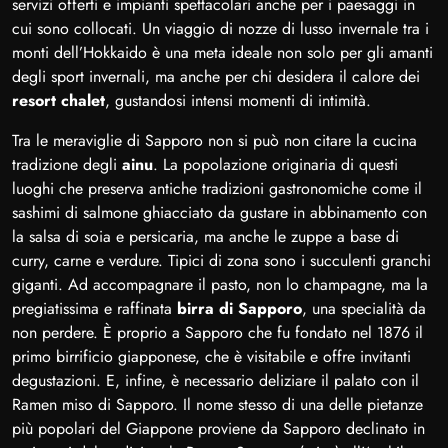
servizi offerti e impianti spettacolari anche per i paesaggi in
cui sono collocati. Un viaggio di nozze di lusso invernale tra i
monti dell’Hokkaido è una meta ideale non solo per gli amanti
degli sport invernali, ma anche per chi desidera il calore dei
resort chalet
, gustandosi intensi momenti di intimità.
Tra le meraviglie di Sapporo non si può non citare la cucina
tradizione degli
ainu
. La popolazione originaria di questi
luoghi che preserva antiche tradizioni gastronomiche come il
sashimi di salmone ghiacciato da gustare in abbinamento con
la salsa di soia e persicaria, ma anche le zuppe a base di
curry, carne e verdure. Tipici di zona sono i succulenti granchi
giganti. Ad accompagnare il pasto, non lo champagne, ma la
pregiatissima e raffinata
birra di Sapporo
, una specialità da
non perdere. È proprio a Sapporo che fu fondato nel 1876 il
primo birrificio giapponese, che è visitabile e offre invitanti
degustazioni. E, infine, è necessario deliziare il palato con il
Ramen miso di Sapporo. Il nome stesso di una delle pietanze
più popolari del Giappone proviene da Sapporo declinato in