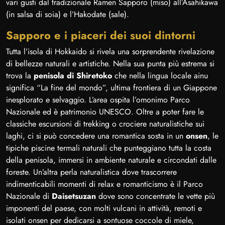
vari gusti dal tradizionale Ramen Sapporo (miso) all’Asahikawa
(in salsa di soia) e l’Hakodate (sale).
Sapporo e i piaceri dei suoi dintorni
Tutta l’isola di Hokkaido si rivela una sorprendente rivelazione
di bellezze naturali e artistiche. Nella sua punta più estrema si
trova la
penisola di Shiretoko
che nella lingua locale ainu
significa “La fine del mondo”, ultima frontiera di un Giappone
inesplorato e selvaggio. L’area ospita l’omonimo Parco
Nazionale ed è patrimonio UNESCO. Oltre a poter fare le
classiche escursioni di trekking o crociere naturalistiche sui
laghi, ci si può concedere una romantica sosta in un
onsen
, le
tipiche piscine termali naturali che punteggiano tutta la costa
della penisola, immersi in ambiente naturale e circondati dalle
foreste. Un’altra perla naturalistica dove trascorrere
indimenticabili momenti di relax e romanticismo è il Parco
Nazionale di
Daisetsuzan
dove sono concentrate le vette più
imponenti del paese, con molti vulcani in attività, remoti e
isolati onsen per dedicarsi a sontuose coccole di miele,