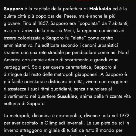
Sapporo
è la capitale della prefettura di
Hokkaido
ed è la
quinta città più popolosa del Paese, ma è anche la più
giovane. Fino al 1857, Sapporo era “popolata” da 7 abitanti,
ma con l’arrivo della dinastia Meiji, la regione cominciò ad
essere colonizzata e Sapporo fu “eletta” come centro
amministrativo. Fu edificata secondo i canoni urbanistici
stranieri con una rete stradale perpendicolare come nel Nord
America con ampie arterie di scorrimento e grandi zone
verdeggianti. Solo per questa caratteristica, Sapporo si
distingue dal resto delle metropoli giapponesi. A Sapporo è
più facile orientarsi e districarsi in città, vivere con maggiore
rilassatezza i suoi ritmi quotidiani, senza rinunciare al
divertimento nel quartiere
Susukino
, anima della frizzante vita
notturna di Sapporo.
La metropoli, dinamica e cosmopolita, divenne nota nel 1972
per aver ospitato le Olimpiadi Invernali. Le sue piste da sci in
inverno attraggono migliaia di turisti da tutto il mondo per