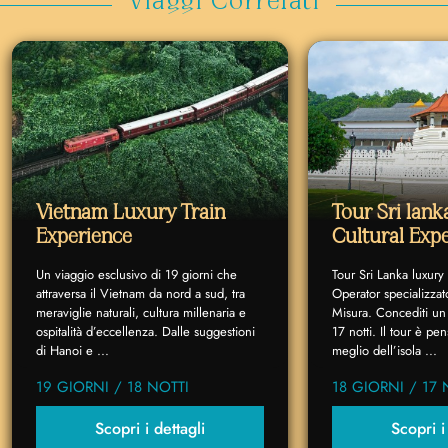
Viaggi Correlati
Vietnam Luxury Train
Tour Sri lan
Experience
Cultural Exp
Un viaggio esclusivo di 19 giorni che
Tour Sri Lanka luxury
attraversa il Vietnam da nord a sud, tra
Operator specializzat
meraviglie naturali, cultura millenaria e
Misura. Concediti un 
ospitalità d’eccellenza. Dalle suggestioni
17 notti. Il tour è p
di Hanoi e ...
meglio dell’isola ...
19 GIORNI / 18 NOTTI
18 GIORNI / 17 
Scopri i dettagli
Scopri i