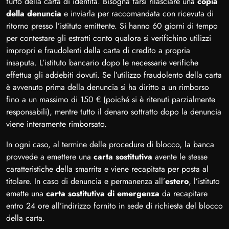
furto della carta di identità. Bisogna farsi rilasciare una
copia
della denuncia
e inviarla per raccomandata con ricevuta di
ritorno presso l’istituto emittente. Si hanno 60 giorni di tempo
per contestare gli estratti conto qualora si verifichino utilizzi
impropri e fraudolenti della carta di credito a propria
insaputa. L’istituto bancario dopo le necessarie verifiche
effettua gli addebiti dovuti. Se l’utilizzo fraudolento della carta
è avvenuto prima della denuncia si ha diritto a un rimborso
fino a un massimo di 150 € (poiché si è ritenuti parzialmente
responsabili), mentre tutto il denaro sottratto dopo la denuncia
viene interamente rimborsato.
In ogni caso, al termine delle procedure di blocco, la banca
provvede a emettere una
carta sostitutiva
avente le stesse
caratteristiche della smarrita e viene recapitata per posta al
titolare. In caso di denuncia e permanenza all’
estero
, l’istituto
emette una
carta sostitutiva di emergenza
da recapitare
entro 24 ore all’indirizzo fornito in sede di richiesta del blocco
della carta.