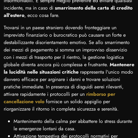
insormontabili. È sempre meglio prevenire ed evitare qualsiasi
incidente, ma in caso di
smarrimento della carta di credito
all’estero
, ecco cosa fare.
Trovarsi in un paese straniero dovendo fronteggiare un
imprevisto finanziario o burocratico può causare un forte e
destabilizzante disorientamento emotivo. Se allo smarrimento
dei mezzi di pagamento si somma un improvviso disservizio
con i mezzi di trasporto per il rientro, la gestione logistica
globale diventa ancora più complessa e frustrante.
Mantenere
la lucidità nelle situazioni critiche
rappresenta l'unico modo
davvero efficace per arginare i danni e trovare soluzioni
pratiche immediate. In presenza di disguidi aerei rilevanti,
attivare rapidamente i protocolli per un
rimborso per
cancellazione volo
fornisce un solido appiglio per
riorganizzare il ritorno in completa sicurezza e serenità.
Mantenimento della calma per abbattere lo stress durante
le emergenze lontani da casa.
Attivazione tempestiva dei protocolli normativi per