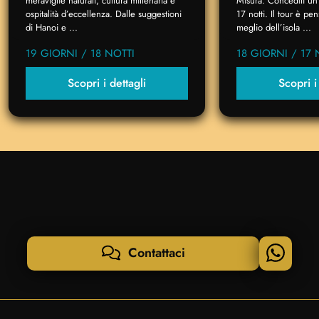
meraviglie naturali, cultura millenaria e
Misura. Concediti un 
ospitalità d’eccellenza. Dalle suggestioni
17 notti. Il tour è p
di Hanoi e ...
meglio dell’isola ...
19 GIORNI / 18 NOTTI
18 GIORNI / 17 
Scopri i dettagli
Scopri i
Contattaci