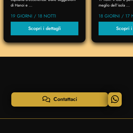
di Hanoi e ...
meglio dell’isola ...
19 GIORNI / 18 NOTTI
18 GIORNI / 17 
Scopri i dettagli
Scopri i
Contattaci