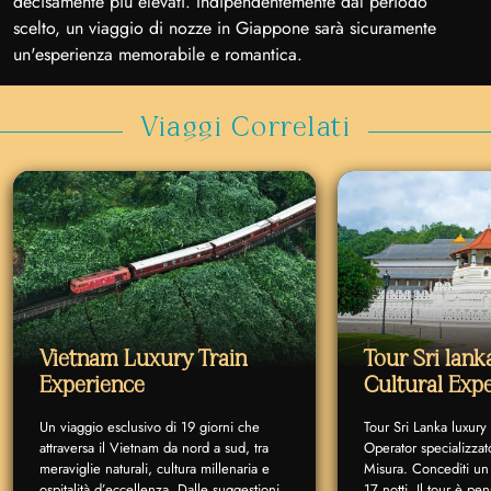
decisamente più elevati. Indipendentemente dal periodo
scelto, un viaggio di nozze in Giappone sarà sicuramente
un'esperienza memorabile e romantica.
Viaggi Correlati
Vietnam Luxury Train
Tour Sri lan
Experience
Cultural Exp
Un viaggio esclusivo di 19 giorni che
Tour Sri Lanka luxury
attraversa il Vietnam da nord a sud, tra
Operator specializzat
meraviglie naturali, cultura millenaria e
Misura. Concediti un 
ospitalità d’eccellenza. Dalle suggestioni
17 notti. Il tour è p