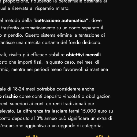
proporzione, riducendo la percentuale destinata ai
ella riservata al risparmio mirato.
nel metodo della
"sottrazione automatica"
, dove
 trasferito automaticamente su un conto separato il
o stipendio. Questo sistema elimina la tentazione di
antisce una crescita costante del fondo dedicato.
ali, risulta più efficace stabilire
obiettivi mensili
osto che importi fissi. In questo caso, nei mesi di
parmio, mentre nei periodi meno favorevoli si mantiene
ale di 18-24 mesi potrebbe considerare anche
o rischio
come conti deposito vincolati o obbligazioni
nti superiori ai conti correnti tradizionali pur
elevato. La differenza tra lasciare fermi 15.000 euro su
n conto deposito al 3% annuo può significare un extra di
un'escursione aggiuntiva o un upgrade di categoria.