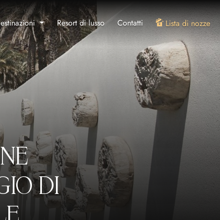
estinazioni
Resort di lusso
Contatti
Lista di nozze
ONE
GIO DI
LE