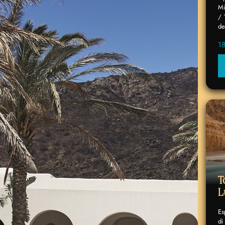
Mi
/ 
de
1
T
L
Es
di