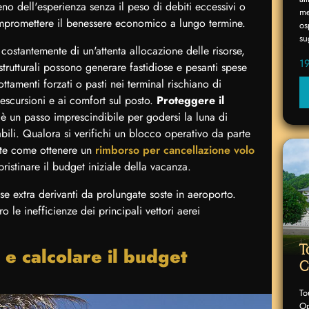
no dell'esperienza senza il peso di debiti eccessivi o
me
ompromettere il benessere economico a lungo termine.
os
su
 costantemente di un'attenta allocazione delle risorse,
1
strutturali possono generare fastidiose e pesanti spese
ottamenti forzati o pasti nei terminal rischiano di
 escursioni e ai comfort sul posto.
Proteggere il
è un passo imprescindibile per godersi la luna di
ili. Qualora si verifichi un blocco operativo da parte
nte come ottenere un
rimborso per cancellazione volo
pristinare il budget iniziale della vacanza.
se extra derivanti da prolungate soste in aeroporto.
ro le inefficienze dei principali vettori aerei
T
o e calcolare il budget
C
To
Op