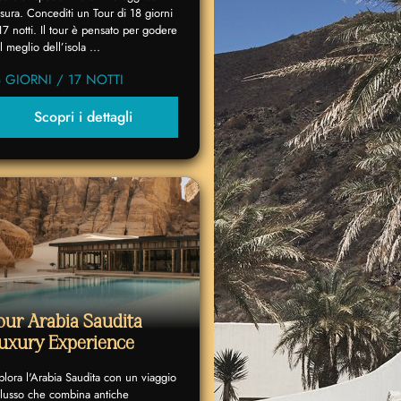
sura. Concediti un Tour di 18 giorni
17 notti. Il tour è pensato per godere
l meglio dell’isola ...
8 GIORNI / 17 NOTTI
Scopri i dettagli
our Arabia Saudita
uxury Experience
plora l'Arabia Saudita con un viaggio
 lusso che combina antiche