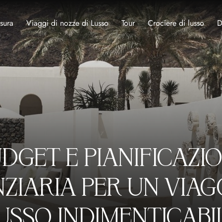
sura
Viaggi di nozze di Lusso
Tour
Crociere di lusso
D
DGET E PIANIFICAZI
ZIARIA PER UN VIAG
USSO INDIMENTICABI