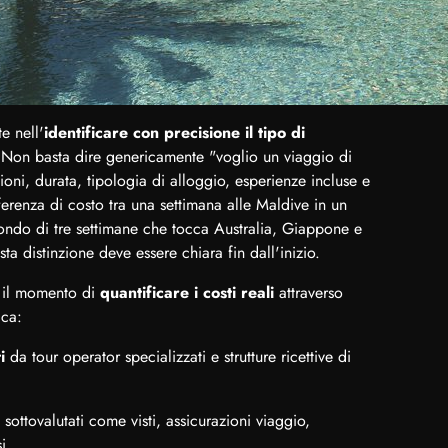
e nell'
identificare con precisione il tipo di
. Non basta dire genericamente "voglio un viaggio di
ioni, durata, tipologia di alloggio, esperienze incluse e
fferenza di costo tra una settimana alle Maldive in un
mondo di tre settimane che tocca Australia, Giappone e
a distinzione deve essere chiara fin dall'inizio.
va il momento di
quantificare i costi reali
attraverso
ica:
i
da tour operator specializzati e strutture ricettive di
sottovalutati come visti, assicurazioni viaggio,
i