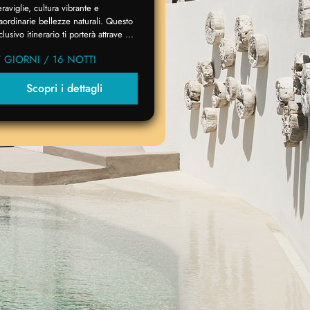
raviglie, cultura vibrante e
raordinarie bellezze naturali. Questo
clusivo itinerario ti porterà attrave ...
7 GIORNI / 16 NOTTI
Scopri i dettagli