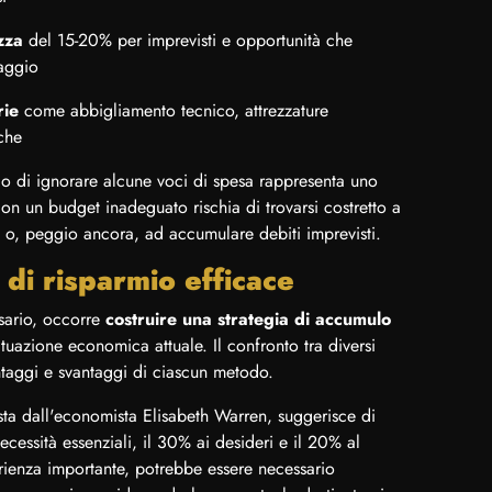
zza
del 15-20% per imprevisti e opportunità che
iaggio
rie
come abbigliamento tecnico, attrezzature
iche
i o di ignorare alcune voci di spesa rappresenta uno
on un budget inadeguato rischia di trovarsi costretto a
ve o, peggio ancora, ad accumulare debiti imprevisti.
 di risparmio efficace
ssario, occorre
costruire una strategia di accumulo
ituazione economica attuale. Il confronto tra diversi
ntaggi e svantaggi di ciascun metodo.
sta dall'economista Elisabeth Warren, suggerisce di
ecessità essenziali, il 30% ai desideri e il 20% al
erienza importante, potrebbe essere necessario