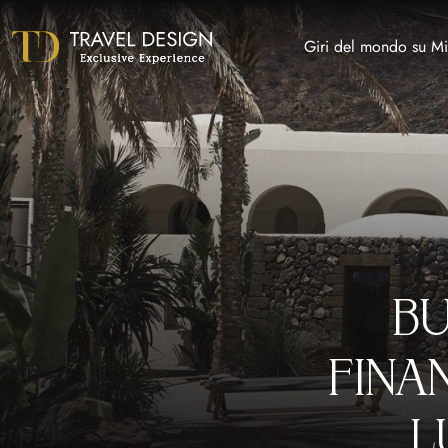
Giri del mondo su Mi
BU
FINAN
L