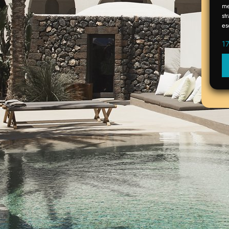
me
st
es
1