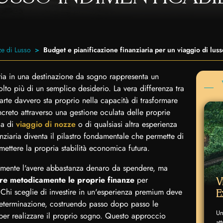
e di Lusso
Budget e pianificazione finanziaria per un viaggio di lus
ria in una destinazione da sogno rappresenta un
lto più di un semplice desiderio. La vera differenza tra
arte davvero sta proprio nella capacità di trasformare
ncreto attraverso una gestione oculata delle proprie
la di
viaggio di nozze
o di qualsiasi altra esperienza
nanziaria diventa il pilastro fondamentale che permette di
ettere la propria stabilità economica futura.
emente l'avere abbastanza denaro da spendere, ma
are metodicamente le proprie finanze
per
V
 Chi sceglie di investire in un'esperienza premium deve
E
 determinazione, costruendo passo dopo passo le
Un
er realizzare il proprio sogno. Questo approccio
at