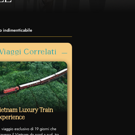
so indimenticabile
Viaggi Correlati
ietnam Luxury Train
xperience
 viaggio esclusivo di 19 giorni che
traversa il Vietnam da nord a sud, tra