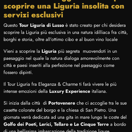
scoprire una Liguria insolita con
servizi esclusivi
Questo
Tour Liguria di Lusso
è stato creato per chi desidera
scoprire la Liguria più esclusiva in una natura idilliaca fra città,
borghi e storia, oltre all’ottimo cibo e al buon vino locale
Vieni a scoprire la
Liguria
più segreta muovendoti in un
paesaggio nel quale la natura dialoga amorevolmente con
città e paesi inseriti alla perfezione nel paesaggio come
fossero dipinti.
Il Tour Liguria fra Eleganza & Charme ti farà vivere le più
intense emozioni della
Luxury Experience
italiana.
Si inizia dalla città di
Portovenere
che ci accoglie tra le sue
casette colorate del borgo e la chiesa di San Pietro. Una
giornata verrà dedicata ad una gita in mare lungo le coste del
Golfo dei Poeti, Lerici, Tellaro e Le Cinque Terre
a bordo
di una bellissima imbarcazione della tradizione ligure.