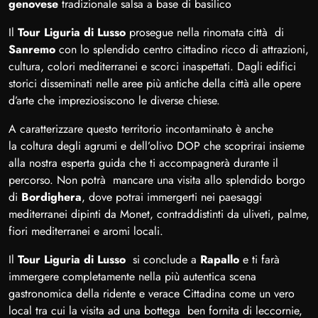
genovese
tradizionale salsa a base di basilico
Il
Tour Liguria di Lusso
prosegue nella rinomata città di
Sanremo
con lo splendido centro cittadino ricco di attrazioni,
cultura, colori mediterranei e scorci inaspettati. Dagli edifici
storici disseminati nelle aree più antiche della città alle opere
d’arte che impreziosiscono le diverse chiese.
A caratterizzare questo territorio incontaminato è anche
la coltura degli agrumi e dell’olivo DOP che scoprirai insieme
alla nostra esperta guida che ti accompagnerà durante il
percorso. Non potrà mancare una visita allo splendido borgo
di
Bordighera
, dove potrai immergerti nei paesaggi
mediterranei dipinti da Monet, contraddistinti da uliveti, palme,
fiori mediterranei e aromi locali.
Il
Tour Liguria di Lusso
si conclude a
Rapallo
e ti farà
immergere completamente nella più autentica scena
gastronomica della ridente e verace Cittadina come un vero
local tra cui la visita ad una bottega ben fornita di leccornie,