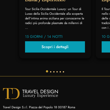
Tour Sicilia Occidentale Luxury: un Tour di
Il Tou
Lusso della Sicilia Occidentale alla scoperta
nello 
dell'intima anima siciliana per conoscerne le
delle 
radici più profonde plasmate da millenni di
tradiz
...
con i .
15 GIORNI / 14 NOTTI
10 G
Scopri i dettagli
Travel Design S.r.l. Piazza del Popolo 18 00187 Roma