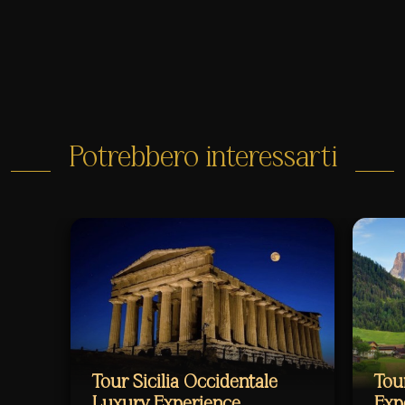
Potrebbero interessarti
Tour Sicilia Occidentale
Tou
Luxury Experience
Exp