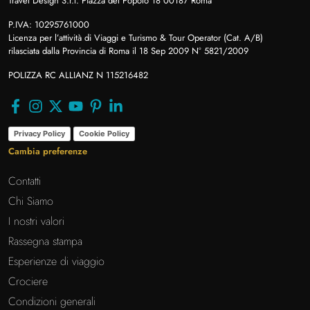
Travel Design S.r.l. Piazza del Popolo 18 00187 Roma
P.IVA: 10295761000
Licenza per l’attività di Viaggi e Turismo & Tour Operator (Cat. A/B)
rilasciata dalla Provincia di Roma il 18 Sep 2009 N° 5821/2009
POLIZZA RC ALLIANZ N 115216482
Privacy Policy
Cookie Policy
Cambia preferenze
Contatti
Chi Siamo
I nostri valori
Rassegna stampa
Esperienze di viaggio
Crociere
Condizioni generali